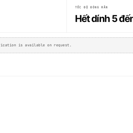
TỐC ĐỘ ĐÓNG RẮN
Hết dính 5 đế
fication is available on request.