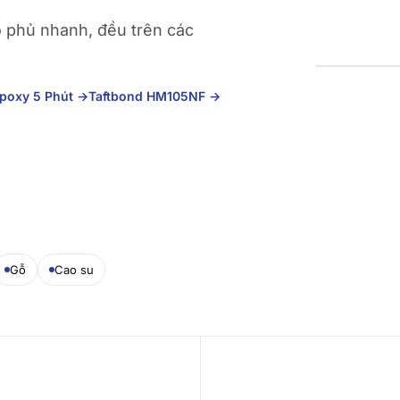
 phủ nhanh, đều trên các
Epoxy 5 Phút
→
Taftbond HM105NF
→
Gỗ
Cao su