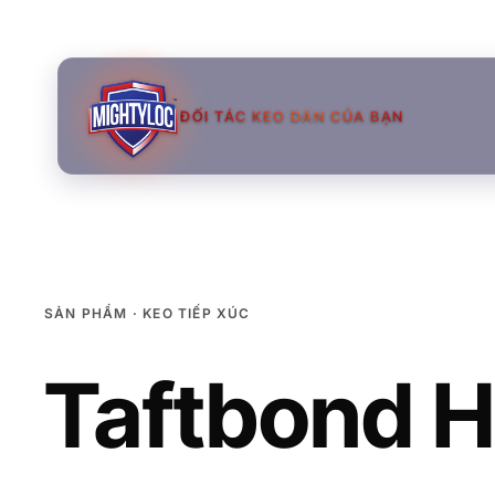
ĐỐI TÁC KEO DÁN CỦA BẠN
SẢN PHẨM · KEO TIẾP XÚC
Taftbond
→
→
→