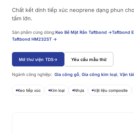
Chất kết dính tiếp xúc neoprene dạng phun cho
tấm lớn.
Sản phẩm cùng dòng:
Keo Bề Mặt Rắn Taftbond
→
Taftbond 
Taftbond HM232ST
→
Mở thư viện TDS
→
Yêu cầu mẫu thử
Ngành công nghiệp:
Gia công gỗ
,
Gia công kim loại
,
Vận tải
Keo tiếp xúc
Kim loại
Nhựa
Vật liệu composite