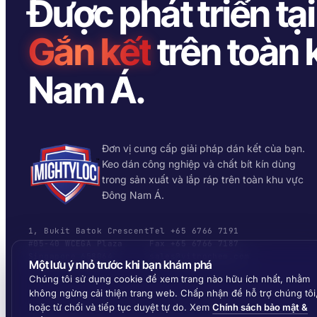
Được phát triển tạ
Gắn kết
trên toàn
Nam Á.
Đơn vị cung cấp giải pháp dán kết của bạn.
Keo dán công nghiệp và chất bít kín dùng
trong sản xuất và lắp ráp trên toàn khu vực
Đông Nam Á.
1, Bukit Batok Crescent
Tel +65 6766 7191
#05-40 WCEGA Plaza
Fax +65 6766 7187
Singapore 658064
sales@vitrochem.com
Một lưu ý nhỏ trước khi bạn khám phá
Chúng tôi sử dụng cookie để xem trang nào hữu ích nhất, nhằm
không ngừng cải thiện trang web. Chấp nhận để hỗ trợ chúng tôi
hoặc từ chối và tiếp tục duyệt tự do. Xem
Chính sách bảo mật &