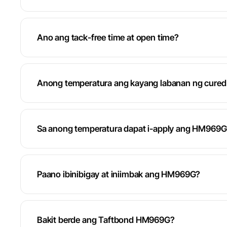
Ano ang tack-free time at open time?
Anong temperatura ang kayang labanan ng cur
Sa anong temperatura dapat i-apply ang HM969G
Paano ibinibigay at iniimbak ang HM969G?
Bakit berde ang Taftbond HM969G?