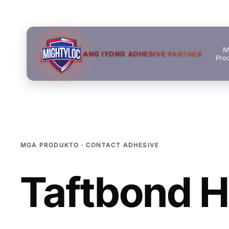
M
ANG IYONG ADHESIVE PARTNER
Pro
MGA PRODUKTO · CONTACT ADHESIVE
Taftbond
→
→
→