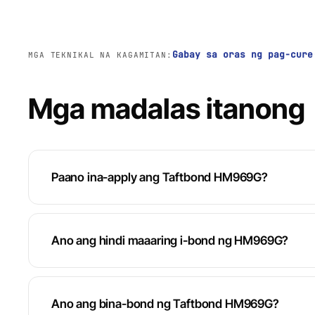
Gabay sa oras ng pag-cure
MGA TEKNIKAL NA KAGAMITAN:
Mga madalas itanong
Paano ina-apply ang Taftbond HM969G?
Ano ang hindi maaaring i-bond ng HM969G?
Ano ang bina-bond ng Taftbond HM969G?