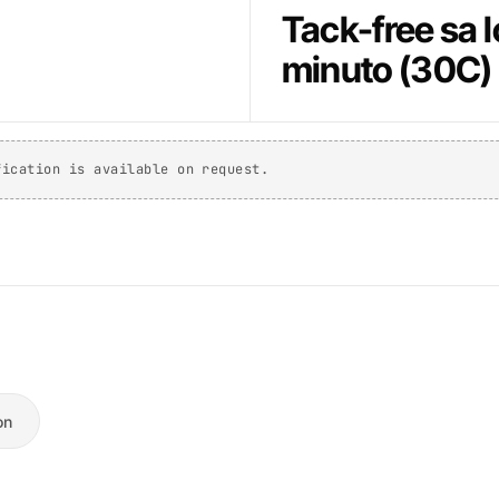
Tack-free sa 
minuto (30C)
fication is available on request.
on