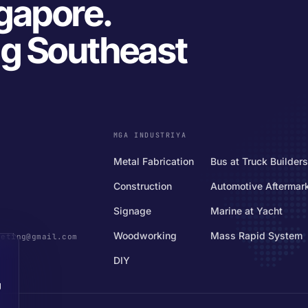
gapore.
g Southeast
MGA INDUSTRIYA
Metal Fabrication
Bus at Truck Builders
Construction
Automotive Aftermar
Signage
Marine at Yacht
Woodworking
Mass Rapid System
keting@gmail.com
DIY
g