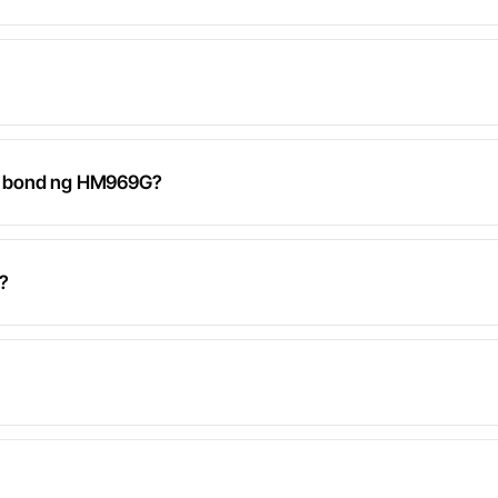
ed bond ng HM969G?
?