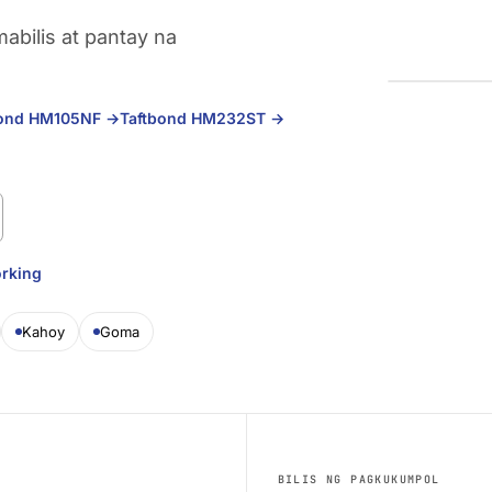
abilis at pantay na
bond HM105NF
→
Taftbond HM232ST
→
rking
Kahoy
Goma
BILIS NG PAGKUKUMPOL