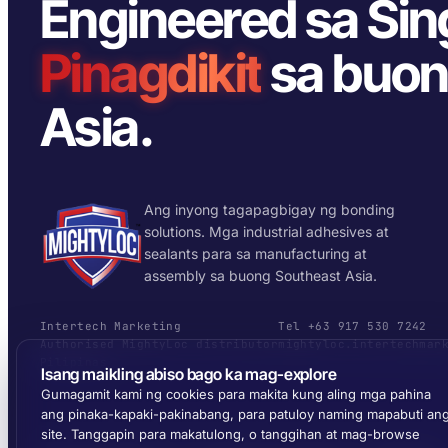
Engineered sa Sin
Pinagdikit
sa buon
Asia.
Ang inyong tagapagbigay ng bonding
solutions. Mga industrial adhesives at
sealants para sa manufacturing at
assembly sa buong Southeast Asia.
Intertech Marketing
Tel +63 917 530 7242
Authorised MightyLoc distributor
mightyloc.intertechmar
Pilipinas
Isang maikling abiso bago ka mag-explore
Gumagamit kami ng cookies para makita kung aling mga pahina
ang pinaka-kapaki-pakinabang, para patuloy naming mapabuti an
site. Tanggapin para makatulong, o tanggihan at mag-browse