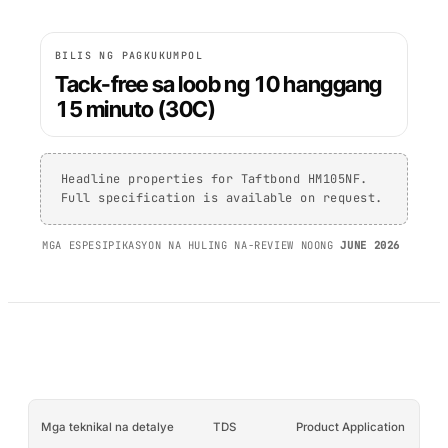
PP/PE)
AFT 1200GF
Mga composite at
Acrylic Foam Tape
BILIS NG PAGKUKUMPOL
fibreglass
Tack-free sa loob ng 10 hanggang
AFT 2064WF
Acrylic Foam Tape
15 minuto (30C)
MAG-BROWSE PA
→
Headline properties for Taftbond HM105NF.
Full specification is available on request.
MGA ESPESIPIKASYON NA HULING NA-REVIEW NOONG
JUNE 2026
Mga teknikal na detalye
TDS
Product Application