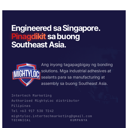
Engineered sa Singapore.
Pinagdikit
sa buong
Southeast Asia.
Ang inyong tagapagbigay ng bonding
solutions. Mga industrial adhesives at
sealants para sa manufacturing at
assembly sa buong Southeast Asia.
Intertech Marketing
Authorised MightyLoc distributor
Pilipinas
Tel +63 917 530 7242
mightyloc.intertechmarketing@gmail.com
TECHNICAL
KUMPANYA