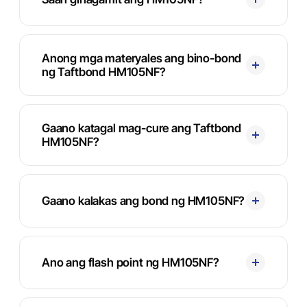
Anong mga materyales ang bino-bond
ng Taftbond HM105NF?
Gaano katagal mag-cure ang Taftbond
HM105NF?
Gaano kalakas ang bond ng HM105NF?
Ano ang flash point ng HM105NF?