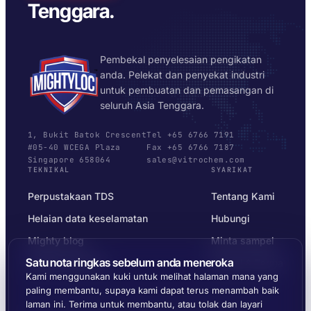
Tenggara.
Pembekal penyelesaian pengikatan
anda. Pelekat dan penyekat industri
untuk pembuatan dan pemasangan di
seluruh Asia Tenggara.
1, Bukit Batok Crescent
Tel +65 6766 7191
#05-40 WCEGA Plaza
Fax +65 6766 7187
Singapore 658064
sales@vitrochem.com
TEKNIKAL
SYARIKAT
Perpustakaan TDS
Tentang Kami
Helaian data keselamatan
Hubungi
Mighty blog
Minta sampel
Satu nota ringkas sebelum anda meneroka
Pemilih substrat
Privasi & Terma
Kami menggunakan kuki untuk melihat halaman mana yang
paling membantu, supaya kami dapat terus menambah baik
laman ini. Terima untuk membantu, atau tolak dan layari