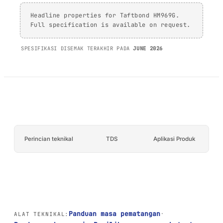
AFT 1120GF
kaca
Pita Busa Akrilik
Headline properties for Taftbond HM969G.
Full specification is available on request.
AFT 1200GF
Pita Busa Akrilik
SPESIFIKASI DISEMAK TERAKHIR PADA
JUNE 2026
AFT 2064WF
Pita Busa Akrilik
SEMAK LANJUT
→
Perincian teknikal
TDS
Aplikasi Produk
Panduan masa pematangan
·
ALAT TEKNIKAL: