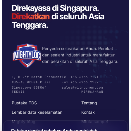
Direkayasa di Singapura.
Direkatkan
di seluruh Asia
Tenggara.
Penyedia solusi ikatan Anda. Perekat
dan sealant industri untuk manufaktur
dan perakitan di seluruh Asia Tenggara.
1, Bukit Batok Crescent
Tel +65 6766 7191
#05-40 WCEGA Plaza
Fax +65 6766 7187
Singapore 658064
sales@vitrochem.com
TEKNIS
PERUSAHAAN
Pustaka TDS
Tentang
Lembar data keselamatan
Kontak
Mighty blog
Minta sampel
Catatan singkat sebelum Anda menjelajah
Pemilih substrat
Privasi & Ketentuan