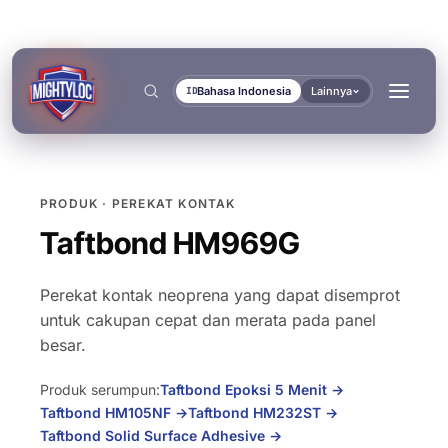
Bahasa Indonesia
Lainnya
ID
PRODUK · PEREKAT KONTAK
Cari
→
Taftbond HM969G
Perekat kontak neoprena yang dapat disemprot
untuk cakupan cepat dan merata pada panel
besar.
→
→
Produk serumpun:
Taftbond Epoksi 5 Menit
→
Taftbond HM105NF
→
Taftbond HM232ST
→
BANGUN & FABRIKASI
TRANSPORTASI &
DOKUMEN
ALAT
KELAUTAN
→
Taftbond Solid Surface Adhesive
→