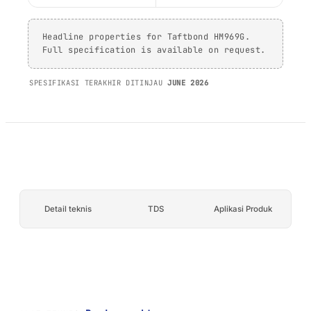
AFT 1120GF
Komposit dan
Pita Busa Akrilik
fiberglass
Headline properties for Taftbond HM969G.
AFT 1200GF
Full specification is available on request.
Pita Busa Akrilik
AFT 2064WF
SPESIFIKASI TERAKHIR DITINJAU
JUNE 2026
Pita Busa Akrilik
JELAJAHI LEBIH BANYAK
→
Detail teknis
TDS
Aplikasi Produk