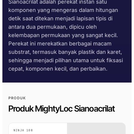
Fabrikasi Logam
Sianoacrilat adalah perekat instan satu
Pustaka TDS
Pemilih substrat
Pembuat Bus & Truk
Per kelompok
PENGIKAT &
PENYEGELAN &
komponen yang mengeras dalam hitungan
PENYEMBUHAN
PENGUNCIAN
Konstruksi
Lembar data keselamatan
Panduan waktu
Purna Jual Otomotif
detik saat ditekan menjadi lapisan tipis di
Krystal 1000
Taftflex 6221
Perekat UV
Berdasarkan permintaan
pengerasan
DIY
antara dua permukaan, dipicu oleh
Kelautan & Kapal Pesiar
Sealant Poliuretan
Krystal 2000
kelembapan permukaan yang sangat kecil.
Perekat UV
Panduan suhu layanan
Papan Tanda
Taftflex 6292
Transportasi
Perekat ini merekatkan berbagai macam
Krystal 3000
Sealant Poliuretan
Perekat UV
Pengerjaan Kayu
substrat, termasuk banyak plastik dan karet,
KEPATUHAN
TaftGrip
MS Polymer
Krystal 4000
Perekat UV
sehingga menjadi pilihan utama untuk fiksasi
Deklarasi RoHS
Taftlock 22
cepat, komponen kecil, dan perbaikan.
BERDASARKAN
SUBSTRAT
JELAJAHI LEBIH BANYAK
→
Perekat Anaerobik
TDS per produk
TELUSURI
BERDASARKAN
JELAJAHI LEBIH BANYAK
→
MATERIAL
PRODUK
Rakitan berulir logam
PITA BUSA AKRILIK
Produk MightyLoc Sianoacrilat
Kaca dan keramik
AFT 1080GF
Pita Busa Akrilik
Plastik (non-PP/PE)
NINJA 108