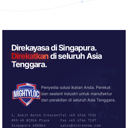
Direkayasa di Singapura.
Direkatkan
di seluruh Asia
Tenggara.
Penyedia solusi ikatan Anda. Perekat
dan sealant industri untuk manufaktur
dan perakitan di seluruh Asia Tenggara.
1, Bukit Batok Crescent
Tel +65 6766 7191
#05-40 WCEGA Plaza
Fax +65 6766 7187
Singapore 658064
sales@vitrochem.com