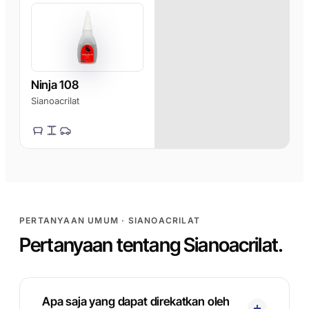
AFT 1120GF
Komposit dan
Pita Busa Akrilik
fiberglass
AFT 1200GF
Pita Busa Akrilik
AFT 2064WF
Ninja 108
Pita Busa Akrilik
Sianoacrilat
JELAJAHI LEBIH BANYAK
→
PERTANYAAN UMUM · SIANOACRILAT
Pertanyaan tentang Sianoacrilat.
Apa saja yang dapat direkatkan oleh