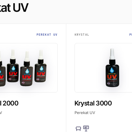
kat UV
PEREKAT UV
KRYSTAL
P
l 2000
Krystal 3000
V
Perekat UV