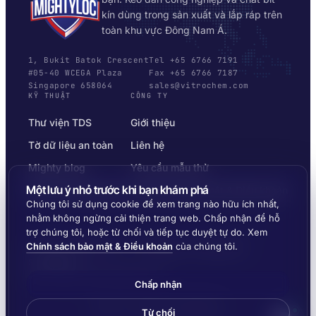
kín dùng trong sản xuất và lắp ráp trên
toàn khu vực Đông Nam Á.
1, Bukit Batok Crescent
Tel +65 6766 7191
#05-40 WCEGA Plaza
Fax +65 6766 7187
Singapore 658064
sales@vitrochem.com
KỸ THUẬT
CÔNG TY
Thư viện TDS
Giới thiệu
Tờ dữ liệu an toàn
Liên hệ
Mighty blog
Yêu cầu mẫu thử
Một lưu ý nhỏ trước khi bạn khám phá
Bộ chọn nền vật liệu
Chính sách bảo mật & Điều khoản
Chúng tôi sử dụng cookie để xem trang nào hữu ích nhất,
nhằm không ngừng cải thiện trang web. Chấp nhận để hỗ
trợ chúng tôi, hoặc từ chối và tiếp tục duyệt tự do. Xem
Chính sách bảo mật & Điều khoản
của chúng tôi.
© 2026 MIGHTYLOC™ · VITROCHEM TECHNOLOGY ·
SINGAPORE
GIAO HÀNG KHẮP ĐÔNG NAM Á
Chấp nhận
Made by
Ernest Dynamics
Từ chối