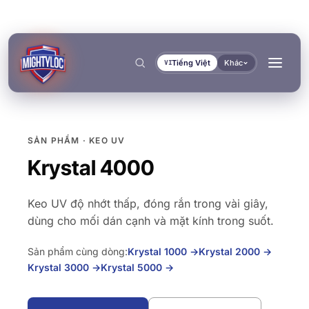
Tiếng Việt
Khác
VI
SẢN PHẨM · KEO UV
Tìm kiếm
→
Krystal 4000
Keo UV độ nhớt thấp, đóng rắn trong vài giây,
dùng cho mối dán cạnh và mặt kính trong suốt.
Sản phẩm cùng dòng:
Krystal 1000
→
Krystal 2000
→
→
→
Krystal 3000
→
Krystal 5000
→
→
XÂY DỰNG & GIA CÔNG
VẬN TẢI & HÀNG HẢI
TÀI LIỆU
CÔNG CỤ
DÁN KẾT & ĐÓNG RẮN
BÍT KÍN & KHÓA CHẶT