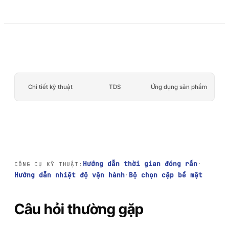
PP/PE)
Băng keo bọt acrylic
Vật liệu composite và
AFT 2064WF
sợi thủy tinh
Băng keo bọt acrylic
XEM THÊM
→
Chi tiết kỹ thuật
TDS
Ứng dụng sản phẩm
Hướng dẫn thời gian đóng rắn
·
CÔNG CỤ KỸ THUẬT:
Hướng dẫn nhiệt độ vận hành
·
Bộ chọn cặp bề mặt
Câu hỏi thường gặp