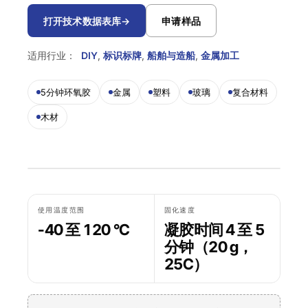
Krystal 2000
Taftflex 6292
UV胶
聚氨酯密封胶
DIY
船舶与游艇
打开技术数据表库
→
申请样品
使用温度指南
Krystal 3000
TaftGrip
UV胶
MS聚合物
标识标牌
交通运输
适用行业：
DIY
,
标识标牌
,
船舶与造船
,
金属加工
合规性
Krystal 4000
Taftlock 22
UV胶
厌氧胶黏剂
木工
5分钟环氧胶
金属
塑料
玻璃
复合材料
RoHS声明
浏览更多
→
浏览更多
→
木材
各产品技术数据表
按基材分类
按基材浏览
丙烯酸泡棉胶带
金属螺纹装配件
AFT 1080GF
丙烯酸泡棉胶带
玻璃与陶瓷
AFT 1120GF
丙烯酸泡棉胶带
使用温度范围
固化速度
塑料（非PP/PE）
AFT 1200GF
-40 至 120 °C
凝胶时间 4 至 5
丙烯酸泡棉胶带
分钟（20 g，
复合材料与玻璃纤维
AFT 2064WF
丙烯酸泡棉胶带
25C）
浏览更多
→