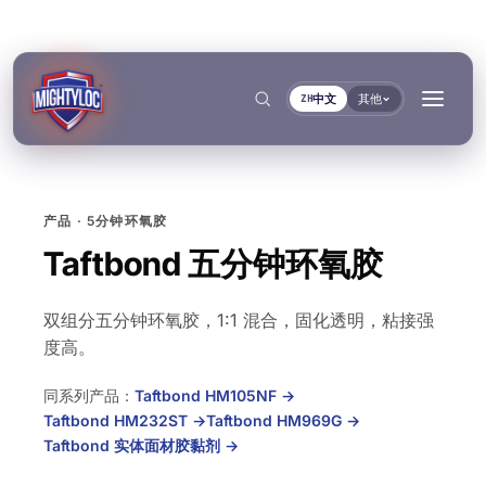
中文
其他
ZH
产品 · 5分钟环氧胶
搜索
→
Taftbond 五分钟环氧胶
双组分五分钟环氧胶，1:1 混合，固化透明，粘接强
→
度高。
→
→
建筑与制造加工
交通运输与船舶
同系列产品：
Taftbond HM105NF
→
文件
工具
Taftbond HM232ST
→
Taftbond HM969G
→
粘接与固化
密封与锁紧
金属加工
客车与卡车制造
TDS资料库
基材选择器
按系列
Taftbond 实体面材胶黏剂
→
Krystal 1000
Taftflex 6221
UV胶
聚氨酯密封胶
建筑
汽车售后市场
安全数据表
固化时间指南
按需提供