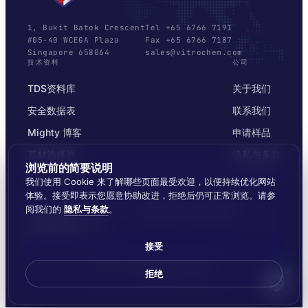
1, Bukit Batok Crescent
Tel +65 6766 7191
#05-40 WCEGA Plaza
Fax +65 6766 7187
Singapore 658064
sales@vitrochem.com
技术资料
公司
TDS资料库
关于我们
安全数据表
联系我们
Mighty 博客
申请样品
基材选择器
隐私与条款
浏览前的简要说明
我们使用 Cookie 来了解哪些页面最受欢迎，以便持续优化网站
体验。接受即表示您愿意协助改进，拒绝后仍可正常浏览。请参
阅我们的
隐私与条款
。
© 2026 MIGHTYLOC™ · VITROCHEM TECHNOLOGY ·
SINGAPORE
覆盖东南亚全境发货
接受
Made by
Ernest Dynamics
拒绝