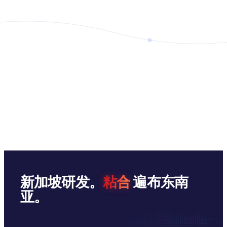
新加坡研发。
粘合
遍布东南
亚。