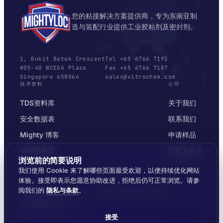
您的粘接解决方案提供商，专为东南亚制
造与装配行业提供工业胶粘剂及密封剂。
1, Bukit Batok Crescent
Tel +65 6766 7191
#05-40 WCEGA Plaza
Fax +65 6766 7187
Singapore 658064
sales@vitrochem.com
技术资料
公司
TDS资料库
关于我们
安全数据表
联系我们
Mighty 博客
申请样品
基材选择器
隐私与条款
浏览前的简要说明
我们使用 Cookie 来了解哪些页面最受欢迎，以便持续优化网站
体验。接受即表示您愿意协助改进，拒绝后仍可正常浏览。请参
阅我们的
隐私与条款
。
© 2026 MIGHTYLOC™ · VITROCHEM TECHNOLOGY ·
SINGAPORE
覆盖东南亚全境发货
接受