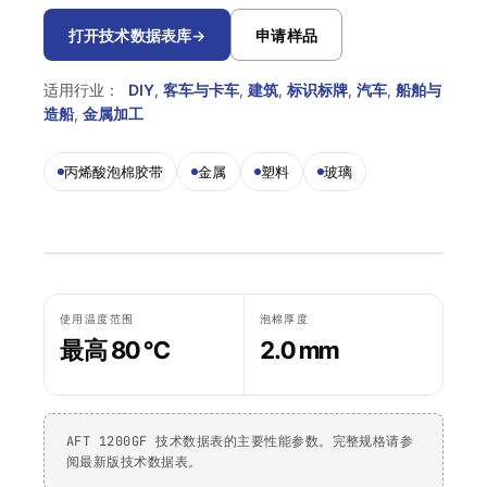
Krystal 2000
Taftflex 6292
UV胶
聚氨酯密封胶
DIY
船舶与游艇
打开技术数据表库
→
申请样品
使用温度指南
Krystal 3000
TaftGrip
UV胶
MS聚合物
标识标牌
交通运输
适用行业：
DIY
,
客车与卡车
,
建筑
,
标识标牌
,
汽车
,
船舶与
合规性
Krystal 4000
Taftlock 22
造船
,
金属加工
UV胶
厌氧胶黏剂
木工
RoHS声明
浏览更多
→
浏览更多
→
丙烯酸泡棉胶带
金属
塑料
玻璃
各产品技术数据表
按基材分类
按基材浏览
丙烯酸泡棉胶带
金属螺纹装配件
AFT 1080GF
丙烯酸泡棉胶带
玻璃与陶瓷
AFT 1120GF
丙烯酸泡棉胶带
使用温度范围
泡棉厚度
最高 80 °C
2.0 mm
塑料（非PP/PE）
AFT 1200GF
丙烯酸泡棉胶带
复合材料与玻璃纤维
AFT 2064WF
丙烯酸泡棉胶带
AFT 1200GF 技术数据表的主要性能参数。完整规格请参
浏览更多
→
阅最新版技术数据表。