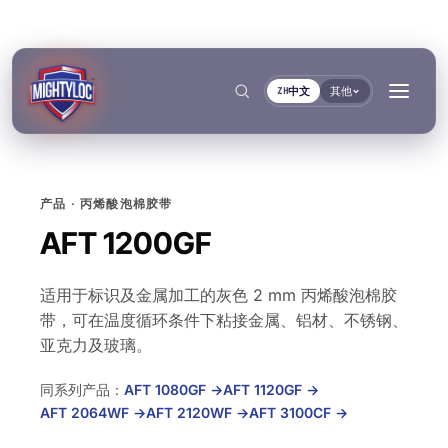
中文
其他
ZH
产品 · 丙烯酸泡棉胶带
搜索
→
AFT 1200GF
适用于标识及金属加工的灰色 2 mm 丙烯酸泡棉胶
→
带，可在温度循环条件下粘接金属、铝材、不锈钢、
→
→
亚克力及玻璃。
建筑与制造加工
交通运输与船舶
文件
工具
同系列产品：
AFT 1080GF
→
AFT 1120GF
→
粘接与固化
密封与锁紧
金属加工
客车与卡车制造
TDS资料库
基材选择器
按系列
AFT 2064WF
→
AFT 2120WF
→
AFT 3100CF
→
Krystal 1000
Taftflex 6221
UV胶
聚氨酯密封胶
建筑
汽车售后市场
安全数据表
固化时间指南
按需提供