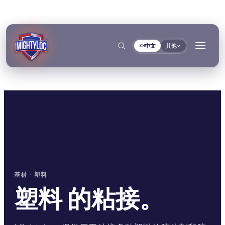
中文
其他
ZH
搜索
→
→
→
→
基材 · 塑料
建筑与制造加工
交通运输与船舶
文件
工具
塑料 的粘接。
粘接与固化
密封与锁紧
金属加工
客车与卡车制造
TDS资料库
基材选择器
按系列
Krystal 1000
Taftflex 6221
UV胶
聚氨酯密封胶
建筑
汽车售后市场
安全数据表
固化时间指南
按需提供