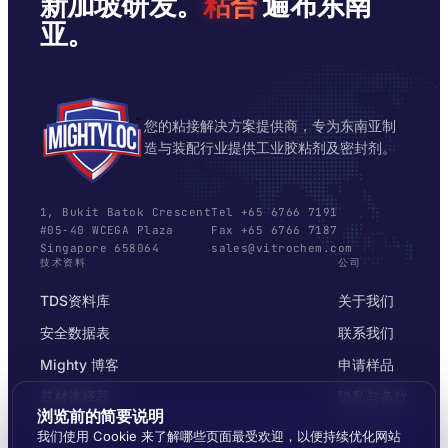
新加坡研发。
粘合
遍布东南
亚。
您的粘接解决方案提供商，专为东南亚制
造与装配行业提供工业胶粘剂及密封剂。
1, Bukit Batok Crescent
Tel +65 6766 7191
#05-40 WCEGA Plaza
Fax +65 6766 7187
Singapore 658064
sales@vitrochem.com
技术资料
公司
TDS资料库
关于我们
安全数据表
联系我们
Mighty 博客
申请样品
基材选择器
隐私与条款
浏览前的简要说明
我们使用 Cookie 来了解哪些页面最受欢迎，以便持续优化网站