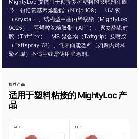
MightyLoc 提供用于粘接多种塑料的胶粘剂和胶
Krystal 2000
Taftflex 6292
UV胶
聚氨酯密封胶
DIY
船舶与游艇
带，包括氰基丙烯酸酯（Ninja 108）、UV 胶
使用温度指南
（Krystal）、结构型甲基丙烯酸酯（MightyLoc
Krystal 3000
TaftGrip
UV胶
MS聚合物
标识标牌
交通运输
9025）、丙烯酸泡棉胶带（AFT）、聚氨酯密封
合规性
Krystal 4000
Taftlock 22
UV胶
厌氧胶黏剂
木工
胶（Taftflex）、MS 聚合物（Taftgrip）及喷胶
RoHS声明
（Taftspray 78）。低表面能塑料（如聚丙烯和
浏览更多
→
浏览更多
→
聚乙烯）不适用或需使用底涂剂。
各产品技术数据表
按基材分类
按基材浏览
丙烯酸泡棉胶带
金属螺纹装配件
AFT 1080GF
丙烯酸泡棉胶带
推荐产品
玻璃与陶瓷
AFT 1120GF
丙烯酸泡棉胶带
适用于塑料粘接的 MightyLoc 产
塑料（非PP/PE）
品
AFT 1200GF
丙烯酸泡棉胶带
复合材料与玻璃纤维
AFT 2064WF
丙烯酸泡棉胶带
AFT
AFT
浏览更多
→