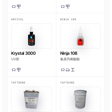
KRYSTAL
NINJA 108
Krystal 3000
Ninja 108
UV胶
氰基丙烯酸酯
TAFTBOND
TAFTBOND