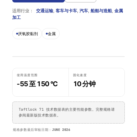
Krystal 2000
Taftflex 6292
UV胶
聚氨酯密封胶
DIY
船舶与游艇
适用行业：
交通运输
,
客车与卡车
,
汽车
,
船舶与造船
,
金属
使用温度指南
加工
Krystal 3000
TaftGrip
UV胶
MS聚合物
标识标牌
交通运输
合规性
Krystal 4000
Taftlock 22
UV胶
厌氧胶黏剂
木工
厌氧胶黏剂
金属
RoHS声明
浏览更多
→
浏览更多
→
各产品技术数据表
按基材分类
按基材浏览
丙烯酸泡棉胶带
金属螺纹装配件
使用温度范围
固化速度
AFT 1080GF
丙烯酸泡棉胶带
-55 至 150 °C
10 分钟
玻璃与陶瓷
AFT 1120GF
丙烯酸泡棉胶带
塑料（非PP/PE）
AFT 1200GF
丙烯酸泡棉胶带
Taftlock 71 技术数据表的主要性能参数。完整规格请
复合材料与玻璃纤维
AFT 2064WF
丙烯酸泡棉胶带
参阅最新版技术数据表。
浏览更多
→
规格参数最后审核日期：
JUNE 2026