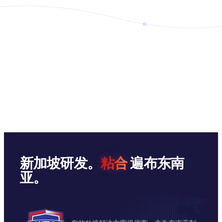
新加坡研发。
粘合
遍布东南
亚。