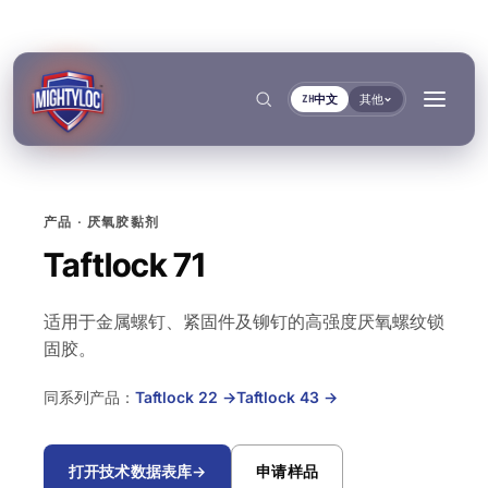
中文
其他
ZH
产品 · 厌氧胶黏剂
搜索
→
Taftlock 71
适用于金属螺钉、紧固件及铆钉的高强度厌氧螺纹锁
→
固胶。
→
→
建筑与制造加工
交通运输与船舶
同系列产品：
Taftlock 22
→
Taftlock 43
→
文件
工具
粘接与固化
密封与锁紧
金属加工
客车与卡车制造
TDS资料库
基材选择器
按系列
Krystal 1000
Taftflex 6221
打开技术数据表库
→
申请样品
UV胶
聚氨酯密封胶
建筑
汽车售后市场
安全数据表
固化时间指南
按需提供