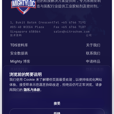
您的粘接解决方案提供商，专为东南亚制
造与装配行业提供工业胶粘剂及密封剂。
1, Bukit Batok Crescent
Tel +65 6766 7191
#05-40 WCEGA Plaza
Fax +65 6766 7187
Singapore 658064
sales@vitrochem.com
技术资料
公司
TDS资料库
关于我们
安全数据表
联系我们
Mighty 博客
申请样品
基材选择器
隐私与条款
浏览前的简要说明
我们使用 Cookie 来了解哪些页面最受欢迎，以便持续优化网站
体验。接受即表示您愿意协助改进，拒绝后仍可正常浏览。请参
阅我们的
隐私与条款
。
© 2026 MIGHTYLOC™ · VITROCHEM TECHNOLOGY ·
SINGAPORE
覆盖东南亚全境发货
接受
Made by
Ernest Dynamics
拒绝