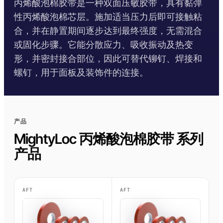
丙烯酸泡棉胶带是一种双面压敏胶带，具有黏弹
Krystal 2000
Taftflex 6292
UV胶
聚氨酯密封胶
DIY
船舶与游艇
性丙烯酸泡棉芯层。施加适当压力后即可接触粘
使用温度指南
合，并在静置期间逐步达到最终强度，无需混合
Krystal 3000
TaftGrip
UV胶
MS聚合物
标识标牌
交通运输
或固化步骤。它能分散应力、吸收振动及热变
合规性
Krystal 4000
Taftlock 22
UV胶
厌氧胶黏剂
木工
形，并密封接合部位，因此可替代铆钉、焊接和
RoHS声明
螺钉，用于面板及装饰件的连接。
浏览更多
→
浏览更多
→
各产品技术数据表
按基材分类
按基材浏览
丙烯酸泡棉胶带
产品
金属螺纹装配件
AFT 1080GF
丙烯酸泡棉胶带
MightyLoc 丙烯酸泡棉胶带 系列
玻璃与陶瓷
AFT 1120GF
丙烯酸泡棉胶带
产品
塑料（非PP/PE）
AFT 1200GF
丙烯酸泡棉胶带
复合材料与玻璃纤维
AFT 2064WF
丙烯酸泡棉胶带
AFT
AFT
浏览更多
→