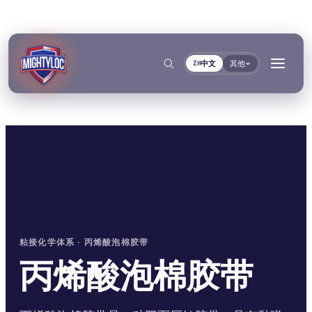
中文
其他
ZH
搜索
→
→
→
→
粘接化学体系 · 丙烯酸泡棉胶带
建筑与制造加工
交通运输与船舶
文件
工具
丙烯酸泡棉胶带
粘接与固化
密封与锁紧
金属加工
客车与卡车制造
TDS资料库
基材选择器
按系列
Krystal 1000
Taftflex 6221
UV胶
聚氨酯密封胶
建筑
汽车售后市场
安全数据表
固化时间指南
按需提供