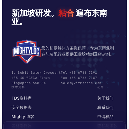
新加坡研发。
粘合
遍布东南
亚。
您的粘接解决方案提供商，专为东南亚制
造与装配行业提供工业胶粘剂及密封剂。
1, Bukit Batok Crescent
Tel +65 6766 7191
#05-40 WCEGA Plaza
Fax +65 6766 7187
Singapore 658064
sales@vitrochem.com
技术资料
公司
TDS资料库
关于我们
安全数据表
联系我们
Mighty 博客
申请样品
基材选择器
隐私与条款