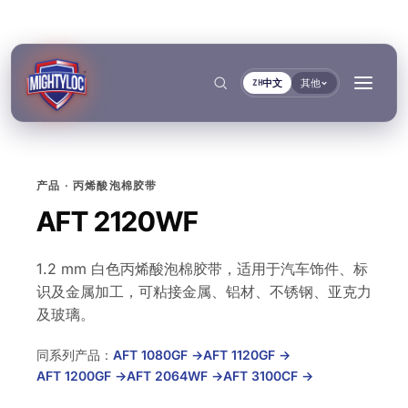
中文
其他
ZH
产品 · 丙烯酸泡棉胶带
搜索
→
AFT 2120WF
1.2 mm 白色丙烯酸泡棉胶带，适用于汽车饰件、标
→
识及金属加工，可粘接金属、铝材、不锈钢、亚克力
→
→
及玻璃。
建筑与制造加工
交通运输与船舶
文件
工具
同系列产品：
AFT 1080GF
→
AFT 1120GF
→
粘接与固化
密封与锁紧
金属加工
客车与卡车制造
TDS资料库
基材选择器
按系列
AFT 1200GF
→
AFT 2064WF
→
AFT 3100CF
→
Krystal 1000
Taftflex 6221
UV胶
聚氨酯密封胶
建筑
汽车售后市场
安全数据表
固化时间指南
按需提供