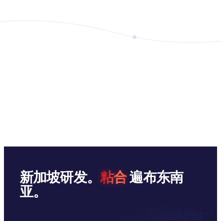
新加坡研发。
粘合
遍布东南
亚。