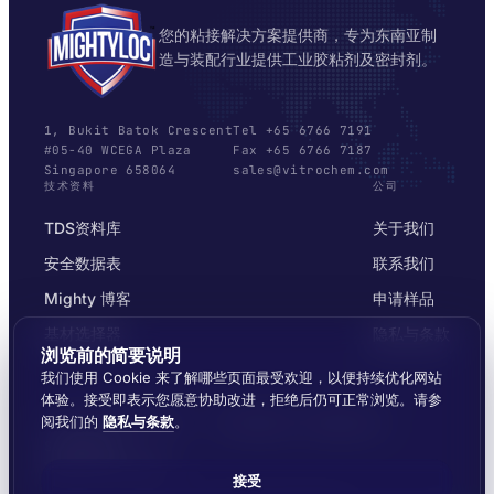
您的粘接解决方案提供商，专为东南亚制
造与装配行业提供工业胶粘剂及密封剂。
1, Bukit Batok Crescent
Tel +65 6766 7191
#05-40 WCEGA Plaza
Fax +65 6766 7187
Singapore 658064
sales@vitrochem.com
技术资料
公司
TDS资料库
关于我们
安全数据表
联系我们
Mighty 博客
申请样品
基材选择器
隐私与条款
浏览前的简要说明
我们使用 Cookie 来了解哪些页面最受欢迎，以便持续优化网站
体验。接受即表示您愿意协助改进，拒绝后仍可正常浏览。请参
阅我们的
隐私与条款
。
© 2026 MIGHTYLOC™ · VITROCHEM TECHNOLOGY ·
SINGAPORE
覆盖东南亚全境发货
接受