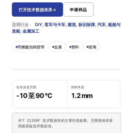
Krystal 2000
Taftflex 6292
UV胶
聚氨酯密封胶
DIY
船舶与游艇
打开技术数据表库
→
申请样品
使用温度指南
Krystal 3000
TaftGrip
UV胶
MS聚合物
标识标牌
交通运输
适用行业：
DIY
,
客车与卡车
,
建筑
,
标识标牌
,
汽车
,
船舶与
合规性
Krystal 4000
Taftlock 22
造船
,
金属加工
UV胶
厌氧胶黏剂
木工
RoHS声明
浏览更多
→
浏览更多
→
丙烯酸泡棉胶带
金属
塑料
玻璃
各产品技术数据表
按基材分类
按基材浏览
丙烯酸泡棉胶带
金属螺纹装配件
AFT 1080GF
丙烯酸泡棉胶带
玻璃与陶瓷
AFT 1120GF
丙烯酸泡棉胶带
使用温度范围
泡棉厚度
-10 至 90 °C
1.2 mm
塑料（非PP/PE）
AFT 1200GF
丙烯酸泡棉胶带
复合材料与玻璃纤维
AFT 2064WF
丙烯酸泡棉胶带
AFT 2120WF 技术数据表的主要性能参数。完整规格请参
浏览更多
→
阅最新版技术数据表。