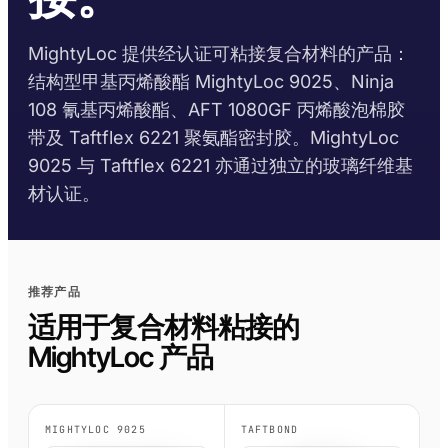
Krystal 2000
Taftflex 6292
UV胶
聚氨酯密封胶
DIY
船舶与游艇
使用温度指南
MightyLoc 提供经认证可粘接复合材料的产品：
Krystal 3000
TaftGrip
UV胶
MS聚合物
标识标牌
交通运输
结构型甲基丙烯酸酯 MightyLoc 9025、Ninja
合规性
Krystal 4000
Taftlock 22
UV胶
厌氧胶黏剂
木工
108 氰基丙烯酸酯、AFT 1080GF 丙烯酸泡棉胶
RoHS声明
带及 Taftflex 6221 聚氨酯密封胶。MightyLoc
浏览更多
→
浏览更多
→
9025 与 Taftflex 6221 亦通过独立的玻璃纤维基
各产品技术数据表
按基材分类
材认证。
按基材浏览
丙烯酸泡棉胶带
金属螺纹装配件
AFT 1080GF
丙烯酸泡棉胶带
玻璃与陶瓷
AFT 1120GF
推荐产品
丙烯酸泡棉胶带
适用于复合材料粘接的
塑料（非PP/PE）
AFT 1200GF
丙烯酸泡棉胶带
MightyLoc 产品
复合材料与玻璃纤维
AFT 2064WF
丙烯酸泡棉胶带
浏览更多
→
MIGHTYLOC 9025
TAFTBOND