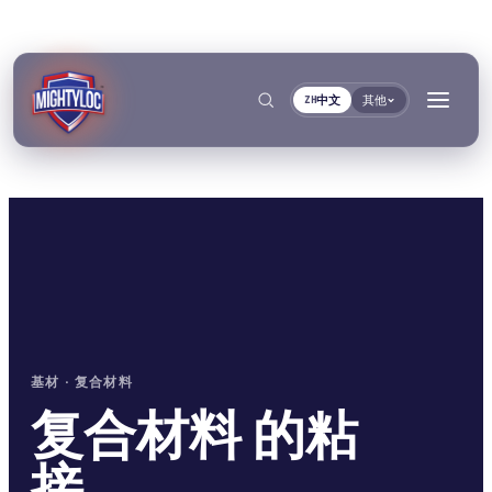
中文
其他
ZH
搜索
→
→
→
→
基材 · 复合材料
建筑与制造加工
交通运输与船舶
文件
工具
复合材料 的粘
粘接与固化
密封与锁紧
金属加工
客车与卡车制造
TDS资料库
基材选择器
按系列
接。
Krystal 1000
Taftflex 6221
UV胶
聚氨酯密封胶
建筑
汽车售后市场
安全数据表
固化时间指南
按需提供