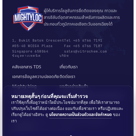
ผู้ให้บริการโซลูชันการยึดติดของคุณ กาวและ
สารซีลันต์อุตสาหกรรมสำหรับการผลิตและการ
ประกอบทั่วภูมิภาคเอเชียตะวันออกเฉียงใต้
1, Bukit Batok Crescent
Tel +65 6766 7191
#05-40 WCEGA Plaza
Fax +65 6766 7187
Singapore 658064
sales@vitrochem.com
ข้อมูลทางเทคนิค
บริษัท
คลังเอกสาร TDS
เกี่ยวกับเรา
เอกสารข้อมูลความปลอดภัย
ติดต่อเรา
Mighty blog
ขอตัวอย่างสินค้า
เครื่องมือเลือกพื้นผิว
นโยบายความเป็นส่วนตัวและข้อกำหนด
หมายเหตุสั้นๆ ก่อนที่คุณจะเริ่มสำรวจ
เราใช้คุกกี้เพื่อดูว่าหน้าใดมีประโยชน์มากที่สุด เพื่อให้เราสามารถ
ปรับปรุงเว็บไซต์ได้อย่างต่อเนื่อง ยอมรับเพื่อช่วยเรา หรือปฏิเสธและ
นโยบายความเป็นส่วนตัวและข้อกำหนด
เรียกดูได้อย่างอิสระ ดู
ของ
เรา
© 2026 MIGHTYLOC™ · VITROCHEM TECHNOLOGY ·
SINGAPORE
จัดส่งทั่วภูมิภาคเอเชียตะวันออกเฉียงใต้