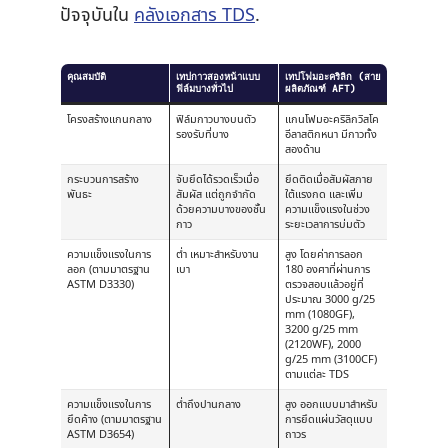
ปัจจุบันใน
คลังเอกสาร TDS
.
คุณสมบัติ
เทปกาวสองหน้าแบบ
เทปโฟมอะคริลิก (สาย
ฟิล์มบางทั่วไป
ผลิตภัณฑ์ AFT)
โครงสร้างแกนกลาง
ฟิล์มกาวบางบนตัว
แกนโฟมอะคริลิกวิสโค
รองรับที่บาง
อีลาสติกหนา มีกาวทั้ง
สองด้าน
กระบวนการสร้าง
จับยึดได้รวดเร็วเมื่อ
ยึดติดเมื่อสัมผัสภาย
พันธะ
สัมผัส แต่ถูกจำกัด
ใต้แรงกด และเพิ่ม
ด้วยความบางของชั้น
ความแข็งแรงในช่วง
กาว
ระยะเวลาการบ่มตัว
ความแข็งแรงในการ
ต่ำ เหมาะสำหรับงาน
สูง โดยค่าการลอก
ลอก (ตามมาตรฐาน
เบา
180 องศาที่ผ่านการ
ASTM D3330)
ตรวจสอบแล้วอยู่ที่
ประมาณ 3000 g/25
mm (1080GF),
3200 g/25 mm
(2120WF), 2000
g/25 mm (3100CF)
ตามแต่ละ TDS
ความแข็งแรงในการ
ต่ำถึงปานกลาง
สูง ออกแบบมาสำหรับ
ยึดค้าง (ตามมาตรฐาน
การยึดแผ่นวัสดุแบบ
ASTM D3654)
ถาวร