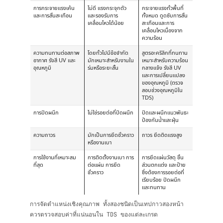
การกระจายแรงเค้น
ไม่ดี แรงกระจุกตัว
กระจายแรงทั่วพื้นที่
และการสั่นสะเทือน
และรองรับการ
ทั้งหมด ดูดซับการสั่น
เคลื่อนไหวได้น้อย
สะเทือนและการ
เคลื่อนไหวเนื่องจาก
ความร้อน
ความทนทานต่อสภาพ
โดยทั่วไปมีข้อจำกัด
สูตรอะคริลิกที่ทนทาน
อากาศ รังสี UV และ
มักเหมาะสำหรับงานใน
เหมาะสำหรับความร้อน
อุณหภูมิ
ร่มหรือระยะสั้น
กลางแจ้ง รังสี UV
และการเปลี่ยนแปลง
ของอุณหภูมิ (ตรวจ
สอบช่วงอุณหภูมิใน
TDS)
การปิดผนึก
ไม่ใช่รอยต่อที่ปิดผนึก
ปิดและผนึกแนวพันธะ
ป้องกันน้ำและฝุ่น
ความถาวร
มักเป็นการยึดชั่วคราว
ถาวร ยึดติดแรงสูง
หรืองานเบา
การใช้งานที่เหมาะสม
การติดตั้งงานเบา การ
การยึดแผ่นวัสดุ ชิ้น
ที่สุด
ต่อแผ่น การยึด
ส่วนตกแต่ง และป้าย
ชั่วคราว
ซึ่งต้องการรอยต่อที่
เรียบร้อย ปิดผนึก
และทนทาน
การจัดตำแหน่งเชิงคุณภาพ ทั้งสองชนิดเป็นเทปกาวสองหน้า
ควรตรวจสอบค่าที่แน่นอนใน TDS ของแต่ละเกรด