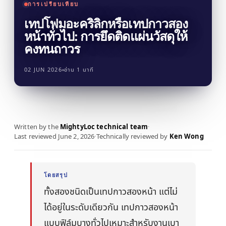
บรรทุก
การเปรียบเทียบ
งานก่อสร้าง
เอกสารข้อมูลความ
คู่มือเวลาบ่มกาว
Krystal 1000
Taftflex 6221
เทปโฟมอะคริลิกหรือเทปกาวสอง
กาวยูวี
ตลาดอะไหล่ยานยนต์
ปลอดภัย
งาน DIY
สารซีลแลนท์โพลียูรีเทน
หน้าทั่วไป: การยึดติดแผ่นวัสดุให้
คู่มืออุณหภูมิการใช้งาน
Krystal 2000
ตามคำขอ
กาวยูวี
การเดินเรือและเรือยอชต์
คงทนถาวร
Taftflex 6292
ป้ายและสัญลักษณ์
Krystal 3000
สารซีลแลนท์โพลียูรีเทน
กาวยูวี
การขนส่ง
การปฏิบัติตามข้อกำหนด
02 JUN 2026
อ่าน 1 นาที
งานไม้
TaftGrip
MS Polymer
Krystal 4000
กาวยูวี
การประกาศ RoHS
Taftlock 22
กาวแอนแอโรบิก
ตามประเภทพื้นผิว
TDS แยกรายผลิตภัณฑ์
→
ดูเพิ่มเติม
เลือกตามวัสดุ
→
ดูเพิ่มเติม
Written by the
MightyLoc technical team
·
Last reviewed
June 2, 2026
·
Technically reviewed by
Ken Wong
ชิ้นส่วนเกลียวโลหะ
เทปโฟมอะคริลิก
กระจกและเซรามิก
AFT 1080GF
เทปโฟมอะคริลิก
โดยสรุป
พลาสติก (ไม่รวม
ทั้งสองชนิดเป็นเทปกาวสองหน้า แต่ไม่
AFT 1120GF
เทปโฟมอะคริลิก
PP/PE)
ได้อยู่ในระดับเดียวกัน เทปกาวสองหน้า
AFT 1200GF
เทปโฟมอะคริลิก
วัสดุคอมโพสิตและไฟ
แบบฟิล์มบางทั่วไปเหมาะสำหรับงานเบา