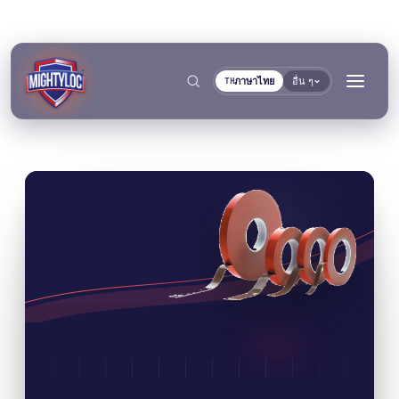
ภาษาไทย
อื่น ๆ
TH
→
ค้นหา
→
→
งานก่อสร้างและผลิต
การขนส่งและการเดินเรือ
→
เอกสาร
เครื่องมือ
การผลิตโลหะ
ผู้ผลิตรถโดยสารและรถ
คลังเอกสาร TDS
เครื่องมือเลือกพื้นผิว
แยกตามกลุ่ม
การยึดติดและการบ่ม
การอุดและการล็อก