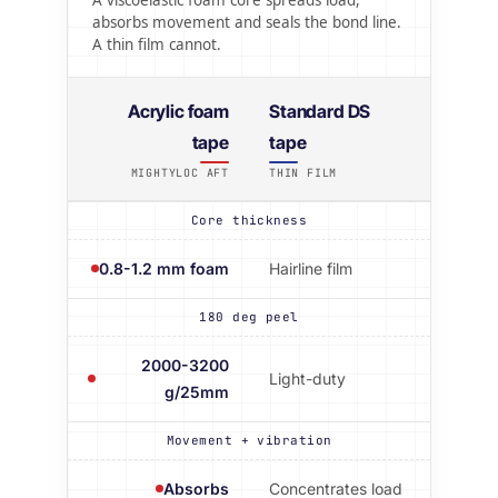
A viscoelastic foam core spreads load,
absorbs movement and seals the bond line.
A thin film cannot.
Acrylic foam
Standard DS
tape
tape
MIGHTYLOC AFT
THIN FILM
Core thickness
0.8-1.2 mm foam
Hairline film
180 deg peel
2000-3200
Light-duty
g/25mm
Movement + vibration
Absorbs
Concentrates load