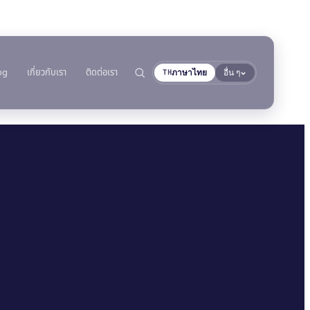
og
เกี่ยวกับเรา
ติดต่อเรา
ภาษาไทย
อื่น ๆ
TH
การปฏิบัติตามข้อกำหนด
เทปโฟมอะคริลิก
นเรือ
ตามประเภทพื้นผิว
AFT 1080GF
เลือกตามวัสดุ
ผิว
การประกาศ RoHS
และรถบรรทุก
สารซีลแลนท์โพลียูรีเทน
เทปโฟมอะคริลิก
→
ค้นหา
AFT 1120GF
TDS แยกรายผลิตภัณฑ์
ยนต์
ชิ้นส่วนเกลียวโลหะ
สารซีลแลนท์โพลียูรีเทน
เทปโฟมอะคริลิก
AFT 1200GF
ใช้งาน
ือยอชต์
กระจกและเซรามิก
MS Polymer
เทปโฟมอะคริลิก
AFT 2064WF
พลาสติก (ไม่รวม PP/PE)
กาวแอนแอโรบิก
เทปโฟมอะคริลิก
วัสดุคอมโพสิตและไฟเบอร์
→
ดูเพิ่มเติม
กลาส