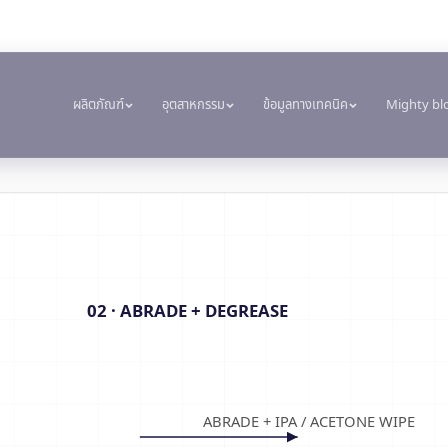
ผลิตภัณฑ์
อุตสาหกรรม
ข้อมูลทางเทคนิค
Mighty bl
เอกสาร
เครื่องมือ
การยึดติดและการบ่ม
การอุดและการล็อก
งานก่อสร้างและผลิต
การขนส่งและการเดิ
Krystal 1000
Taftflex 6221
คลังเอกสาร TDS
เครื่องมือเลือกพื้น
การผลิตโลหะ
ผู้ผลิตรถโดยสาร
กาวยูวี
แยกตามกลุ่ม
Krystal 2000
Taftflex 6292
เอกสารข้อมูลความปลอดภัย
คู่มือเวลาบ่มกาว
งานก่อสร้าง
ตลาดอะไหล่ยาน
กาวยูวี
ตามคำขอ
Krystal 3000
TaftGrip
คู่มืออุณหภูมิการ
02 · ABRADE + DEGREASE
งาน DIY
การเดินเรือและเร
กาวยูวี
Krystal 4000
Taftlock 22
ป้ายและสัญลักษณ์
การขนส่ง
กาวยูวี
งานไม้
→
→
ดูเพิ่มเติม
ดูเพิ่มเติม
ABRADE + IPA / ACETONE WIPE