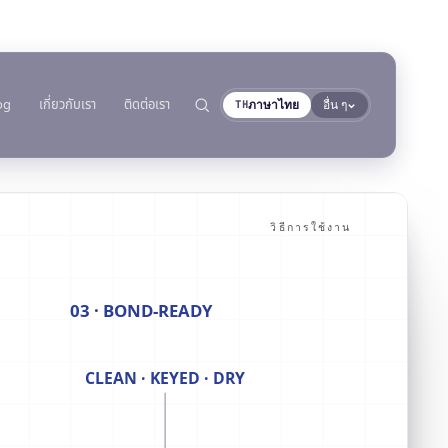
og
เกี่ยวกับเรา
ติดต่อเรา
ภาษาไทย
อื่น ๆ
TH
การปฏิบัติตามข้อกำหนด
เทปโฟมอะคริลิก
นเรือ
ตามประเภทพื้นผิว
AFT 1080GF
เลือกตามวัสดุ
ผิว
การประกาศ RoHS
และรถบรรทุก
วิธีการใช้งาน
สารซีลแลนท์โพลียูรีเทน
เทปโฟมอะคริลิก
→
ค้นหา
AFT 1120GF
TDS แยกรายผลิตภัณฑ์
ยนต์
ชิ้นส่วนเกลียวโลหะ
สารซีลแลนท์โพลียูรีเทน
เทปโฟมอะคริลิก
AFT 1200GF
ใช้งาน
03 · BOND-READY
ือยอชต์
กระจกและเซรามิก
MS Polymer
เทปโฟมอะคริลิก
AFT 2064WF
พลาสติก (ไม่รวม PP/PE)
กาวแอนแอโรบิก
เทปโฟมอะคริลิก
CLEAN · KEYED · DRY
วัสดุคอมโพสิตและไฟเบอร์
→
ดูเพิ่มเติม
กลาส