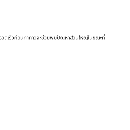
งรวดเร็วก่อนทากาวจะช่วยพบปัญหาส่วนใหญ่ในขณะที่