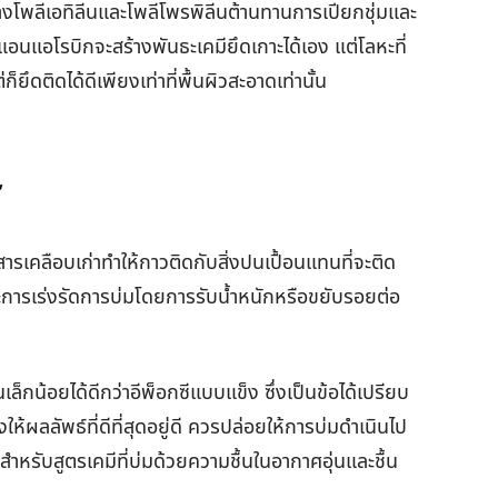
พลีเอทิลีนและโพลีโพรพิลีนต้านทานการเปียกชุ่มและ
นแอโรบิกจะสร้างพันธะเคมียึดเกาะได้เอง แต่โลหะที่
็ยึดติดได้ดีเพียงเท่าที่พื้นผิวสะอาดเท่านั้น
ร
สารเคลือบเก่าทำให้กาวติดกับสิ่งปนเปื้อนแทนที่จะติด
และการเร่งรัดการบ่มโดยการรับน้ำหนักหรือขยับรอยต่อ
ล็กน้อยได้ดีกว่าอีพ็อกซีแบบแข็ง ซึ่งเป็นข้อได้เปรียบ
ห้ผลลัพธ์ที่ดีที่สุดอยู่ดี ควรปล่อยให้การบ่มดำเนินไป
หรับสูตรเคมีที่บ่มด้วยความชื้นในอากาศอุ่นและชื้น