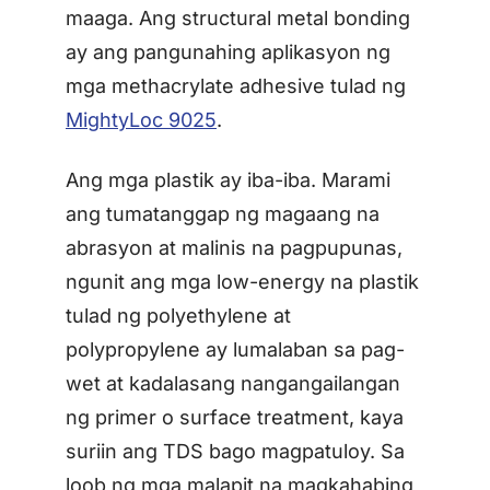
maaga. Ang structural metal bonding
ay ang pangunahing aplikasyon ng
mga methacrylate adhesive tulad ng
MightyLoc 9025
.
Ang mga plastik ay iba-iba. Marami
ang tumatanggap ng magaang na
abrasyon at malinis na pagpupunas,
ngunit ang mga low-energy na plastik
tulad ng polyethylene at
polypropylene ay lumalaban sa pag-
wet at kadalasang nangangailangan
ng primer o surface treatment, kaya
suriin ang TDS bago magpatuloy. Sa
loob ng mga malapit na magkahabing