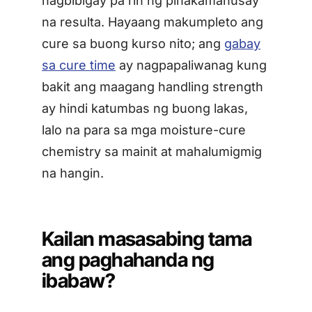
nagbibigay pa rin ng pinakamahusay
na resulta. Hayaang makumpleto ang
cure sa buong kurso nito; ang
gabay
sa cure time
ay nagpapaliwanag kung
bakit ang maagang handling strength
ay hindi katumbas ng buong lakas,
lalo na para sa mga moisture-cure
chemistry sa mainit at mahalumigmig
na hangin.
Kailan masasabing tama
ang paghahanda ng
ibabaw?