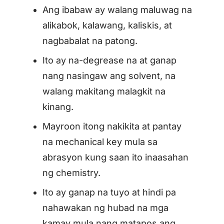
Ang ibabaw ay walang maluwag na
alikabok, kalawang, kaliskis, at
nagbabalat na patong.
Ito ay na-degrease na at ganap
nang nasingaw ang solvent, na
walang makitang malagkit na
kinang.
Mayroon itong nakikita at pantay
na mechanical key mula sa
abrasyon kung saan ito inaasahan
ng chemistry.
Ito ay ganap na tuyo at hindi pa
nahawakan ng hubad na mga
kamay mula nang matapos ang