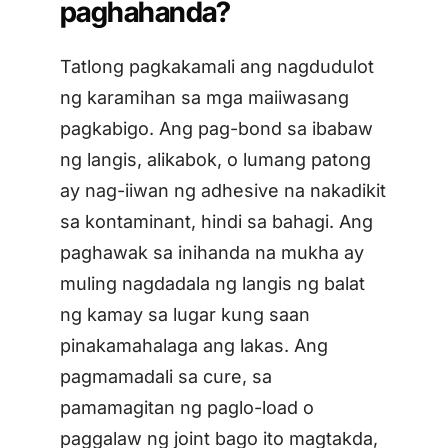
paghahanda?
Tatlong pagkakamali ang nagdudulot
ng karamihan sa mga maiiwasang
pagkabigo. Ang pag-bond sa ibabaw
ng langis, alikabok, o lumang patong
ay nag-iiwan ng adhesive na nakadikit
sa kontaminant, hindi sa bahagi. Ang
paghawak sa inihanda na mukha ay
muling nagdadala ng langis ng balat
ng kamay sa lugar kung saan
pinakamahalaga ang lakas. Ang
pagmamadali sa cure, sa
pamamagitan ng paglo-load o
paggalaw ng joint bago ito magtakda,