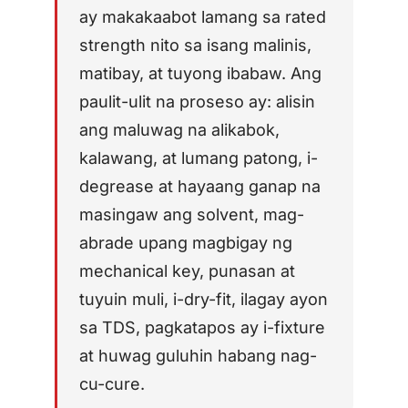
PP/PE)
ay makakaabot lamang sa rated
AFT 1200GF
Mga composite at
Acrylic Foam Tape
strength nito sa isang malinis,
fibreglass
matibay, at tuyong ibabaw. Ang
AFT 2064WF
Acrylic Foam Tape
paulit-ulit na proseso ay: alisin
ang maluwag na alikabok,
MAG-BROWSE PA
→
kalawang, at lumang patong, i-
degrease at hayaang ganap na
masingaw ang solvent, mag-
abrade upang magbigay ng
mechanical key, punasan at
tuyuin muli, i-dry-fit, ilagay ayon
sa TDS, pagkatapos ay i-fixture
at huwag guluhin habang nag-
cu-cure.