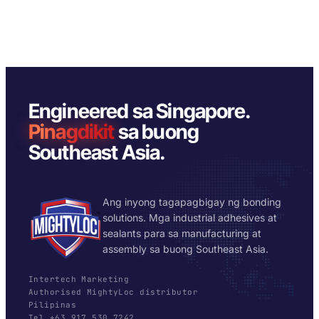
Engineered sa Singapore.
Pinagdikit
sa buong
Southeast Asia.
Ang inyong tagapagbigay ng bonding
solutions. Mga industrial adhesives at
sealants para sa manufacturing at
assembly sa buong Southeast Asia.
Intertech Marketing
Authorised MightyLoc distributor
Pilipinas
Tel +63 917 530 7242