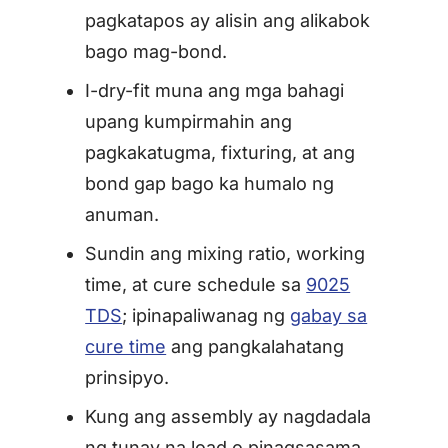
pagkatapos ay alisin ang alikabok
bago mag-bond.
I-dry-fit muna ang mga bahagi
upang kumpirmahin ang
pagkakatugma, fixturing, at ang
bond gap bago ka humalo ng
anuman.
Sundin ang mixing ratio, working
time, at cure schedule sa
9025
TDS
; ipinapaliwanag ng
gabay sa
cure time
ang pangkalahatang
prinsipyo.
Kung ang assembly ay nagdadala
ng tunay na load o pinagsasama