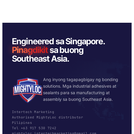
Engineered sa Singapore.
Pinagdikit
sa buong
Southeast Asia.
Ang inyong tagapagbigay ng bonding
solutions. Mga industrial adhesives at
sealants para sa manufacturing at
assembly sa buong Southeast Asia.
Intertech Marketing
Authorised MightyLoc distributor
Pilipinas
Tel +63 917 530 7242
mightyloc.intertechmarketing@gmail.com