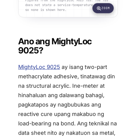
Figures from the MightyLoc 9025 TDS. The TDS
does not state a service-temperature range,
ZOOM
so none is shown here.
Ano ang MightyLoc
9025?
MightyLoc 9025
ay isang two-part
methacrylate adhesive, tinatawag din
na structural acrylic. Ine-meter at
hinahaluan ang dalawang bahagi,
pagkatapos ay nagbubukas ang
reactive cure upang makabuo ng
load-bearing na bond. Ang teknikal na
data sheet nito ay nakatuon sa metal,