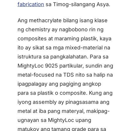
fabrication
sa Timog-silangang Asya.
Ang methacrylate bilang isang klase
ng chemistry ay nagbobono rin ng
composites at maraming plastik, kaya
ito ay sikat sa mga mixed-material na
istruktura sa pangkalahatan. Para sa
MightyLoc 9025 partikular, sundin ang
metal-focused na TDS nito sa halip na
ipagpalagay ang pagiging angkop
para sa plastik o composite. Kung ang
iyong assembly ay pinagsasama ang
metal at iba pang materyal, makipag-
ugnayan sa MightyLoc upang
matukoy ang tamang grade para sa