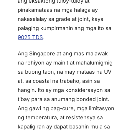
ang eksaktong tuloy-tuloy at
pinakamataas na mga halaga ay
nakasalalay sa grade at joint, kaya
palaging kumpirmahin ang mga ito sa
9025 TDS
.
Ang Singapore at ang mas malawak
na rehiyon ay mainit at mahalumigmig
sa buong taon, na may mataas na UV
at, sa coastal na trabaho, asin sa
hangin. Ito ay mga konsiderasyon sa
tibay para sa anumang bonded joint.
Ang gawi ng pag-cure, mga limitasyon
ng temperatura, at resistensya sa
kapaligiran ay dapat basahin mula sa