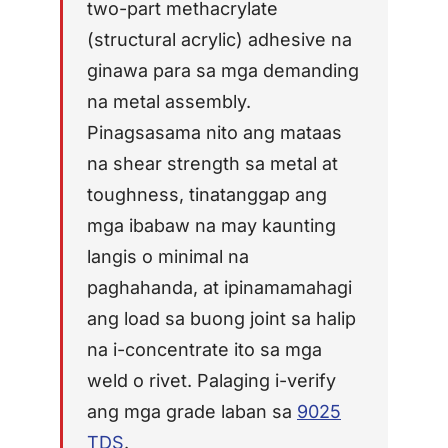
PP/PE)
two-part methacrylate
AFT 1200GF
(structural acrylic) adhesive na
Mga composite at
Acrylic Foam Tape
fibreglass
ginawa para sa mga demanding
AFT 2064WF
na metal assembly.
Acrylic Foam Tape
Pinagsasama nito ang mataas
MAG-BROWSE PA
→
na shear strength sa metal at
toughness, tinatanggap ang
mga ibabaw na may kaunting
langis o minimal na
paghahanda, at ipinamamahagi
ang load sa buong joint sa halip
na i-concentrate ito sa mga
weld o rivet. Palaging i-verify
ang mga grade laban sa
9025
TDS
.