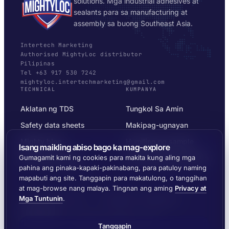
solutions. Mga industrial adhesives at
sealants para sa manufacturing at
assembly sa buong Southeast Asia.
Intertech Marketing
Authorised MightyLoc distributor
Pilipinas
Tel +63 917 530 7242
mightyloc.intertechmarketing@gmail.com
TECHNICAL
KUMPANYA
Aklatan ng TDS
Tungkol Sa Amin
Safety data sheets
Makipag-ugnayan
Mighty blog
Humiling ng sample
Isang maikling abiso bago ka mag-explore
Substrate selector
Privacy at Mga Tuntunin
Gumagamit kami ng cookies para makita kung aling mga
pahina ang pinaka-kapaki-pakinabang, para patuloy naming
mapabuti ang site. Tanggapin para makatulong, o tanggihan
at mag-browse nang malaya. Tingnan ang aming
Privacy at
Mga Tuntunin
.
© 2026 MIGHTYLOC™ · VITROCHEM TECHNOLOGY ·
SINGAPORE
IPINAPADALA SA BUONG SOUTHEAST ASIA
Tanggapin