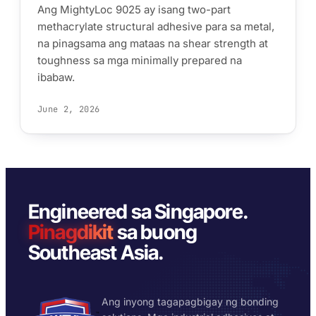
PP/PE)
Ang MightyLoc 9025 ay isang two-part
AFT 1200GF
methacrylate structural adhesive para sa metal,
Mga composite at
Acrylic Foam Tape
na pinagsama ang mataas na shear strength at
fibreglass
AFT 2064WF
toughness sa mga minimally prepared na
Acrylic Foam Tape
ibabaw.
MAG-BROWSE PA
→
June 2, 2026
Engineered sa Singapore.
Pinagdikit
sa buong
Southeast Asia.
Ang inyong tagapagbigay ng bonding