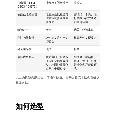
（依据 ASTM
冲击与抗剥离性能
性较大
D903 / D1876）
表面处理适应性
可适应最低程度处
需清洁、干燥、经
理或轻度含油的金
打磨的表面方能达
属表面
到全部强度
填缝能力
良好
优异，收缩率低
刚性与柔韧性
韧性好，具有一定
极高刚性，硬度大
柔韧性
耐化学品性
良好
极高
最佳应用场景
承受弯曲、振动或
刚性高强度粘接、
冲击的金属承载接
填缝、灌封、强腐
头；表面处理最低
蚀性化学品服役环
或异种金属粘接
境
以上为典型类别定位，非绝对数值。请依据各技术数据表确认
具体数据。
如何选型