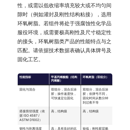
性，或需以低收缩率填充较大或不均匀间
隙时（例如灌封及刚性结构粘接），选用
环氧树脂。若组件将处于强腐蚀性化学品
服役环境，或需要极高刚性及尺寸稳定性
的接头，环氧树脂类产品的性能特点与之
匹配。请依据技术数据表确认具体牌号及
固化工艺。
性能指标
甲基丙烯酸酯（结构
环氧树脂（双组分）
丙烯酸）
固化与混合
双组分，混合后涂
双组分，混合后涂
胶；操作速度快，
胶；依牌号不同，
可快速定位固化
固化时间从数分钟
到过夜不等
搭接剪切强度（依
高，结构级
高，结构级
据 ISO 4587 /
ASTM D1002）
韧性与剥离强度
高；具有良好的抗
较低；刚性胶层脆