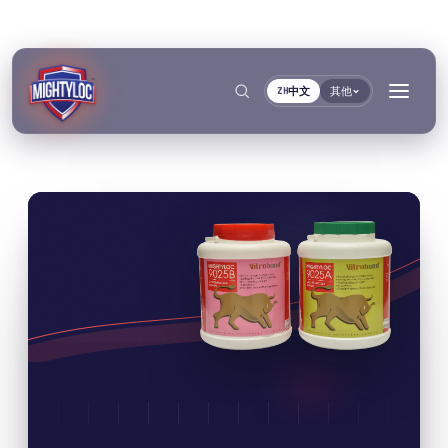
中文
其他
ZH
搜索
→
→
→
→
建筑与制造加工
交通运输与船舶
文件
工具
粘接与固化
密封与锁紧
金属加工
客车与卡车制造
TDS资料库
基材选择器
按系列
Krystal 1000
Taftflex 6221
UV胶
聚氨酯密封胶
建筑
汽车售后市场
安全数据表
固化时间指南
按需提供