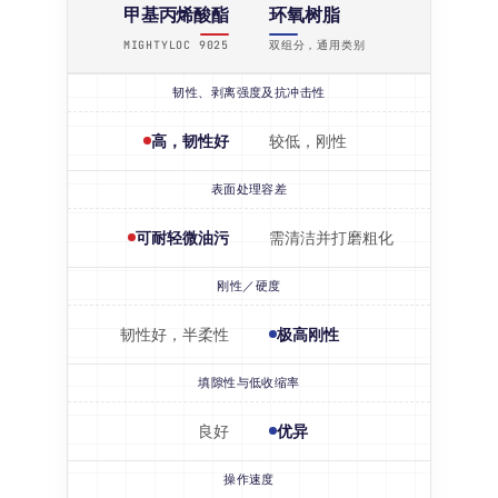
甲基丙烯酸酯
环氧树脂
MIGHTYLOC 9025
双组分，通用类别
韧性、剥离强度及抗冲击性
高，韧性好
较低，刚性
表面处理容差
可耐轻微油污
需清洁并打磨粗化
刚性／硬度
韧性好，半柔性
极高刚性
填隙性与低收缩率
良好
优异
操作速度