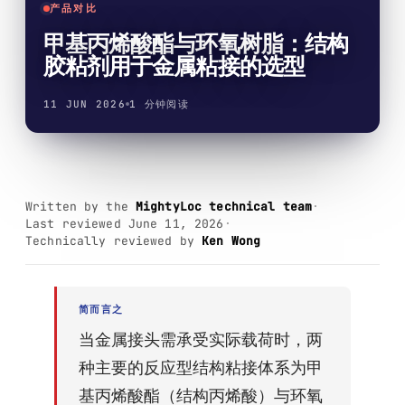
产品对比
Krystal 2000
Taftflex 6292
UV胶
聚氨酯密封胶
DIY
船舶与游艇
使用温度指南
甲基丙烯酸酯与环氧树脂：结构
Krystal 3000
TaftGrip
UV胶
MS聚合物
标识标牌
交通运输
胶粘剂用于金属粘接的选型
合规性
Krystal 4000
Taftlock 22
UV胶
厌氧胶黏剂
木工
11 JUN 2026
1 分钟阅读
RoHS声明
浏览更多
→
浏览更多
→
各产品技术数据表
按基材分类
按基材浏览
丙烯酸泡棉胶带
Written by the
MightyLoc technical team
·
金属螺纹装配件
Last reviewed
June 11, 2026
·
AFT 1080GF
丙烯酸泡棉胶带
Technically reviewed by
Ken Wong
玻璃与陶瓷
AFT 1120GF
丙烯酸泡棉胶带
塑料（非PP/PE）
AFT 1200GF
丙烯酸泡棉胶带
简而言之
复合材料与玻璃纤维
AFT 2064WF
当金属接头需承受实际载荷时，两
丙烯酸泡棉胶带
种主要的反应型结构粘接体系为甲
浏览更多
→
基丙烯酸酯（结构丙烯酸）与环氧